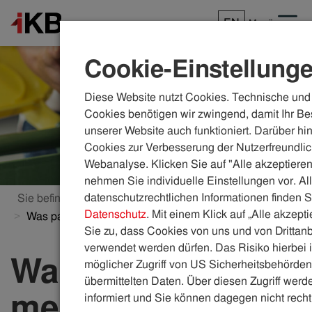
EN
Menü
Cookie-Einstellung
Diese Website nutzt Cookies. Technische und 
Cookies benötigen wir zwingend, damit Ihr Be
unserer Website auch funktioniert. Darüber hi
Cookies zur Verbesserung der Nutzerfreundlic
Webanalyse. Klicken Sie auf "Alle akzeptieren
nehmen Sie individuelle Einstellungen vor. Al
datenschutzrechtlichen Informationen finden S
Sie befinden sich hier:
ikb.at
Themenwelten
Datenschutz
. Mit einem Klick auf „Alle akzept
Was passiert mit meinem Müll?
Sie zu, dass Cookies von uns und von Drittanb
verwendet werden dürfen. Das Risiko hierbei i
Was passiert mit
möglicher Zugriff von US Sicherheitsbehörden 
übermittelten Daten. Über diesen Zugriff werde
meinem Müll? Die
informiert und Sie können dagegen nicht recht