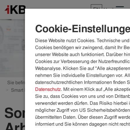
EN
Menü
Cookie-Einstellung
Diese Website nutzt Cookies. Technische und 
Cookies benötigen wir zwingend, damit Ihr Be
unserer Website auch funktioniert. Darüber hi
Cookies zur Verbesserung der Nutzerfreundlic
Webanalyse. Klicken Sie auf "Alle akzeptieren
nehmen Sie individuelle Einstellungen vor. Al
datenschutzrechtlichen Informationen finden S
Sie befinden sich hier:
ikb.at
Energie
Stromnetz
Datenschutz
. Mit einem Klick auf „Alle akzept
Smart Meter
Sommer-Nieder-Arbeitspreis
Sie zu, dass Cookies von uns und von Drittanb
verwendet werden dürfen. Das Risiko hierbei i
Sommer-Nieder-
möglicher Zugriff von US Sicherheitsbehörden 
übermittelten Daten. Über diesen Zugriff werde
Arbeitspreis
informiert und Sie können dagegen nicht recht