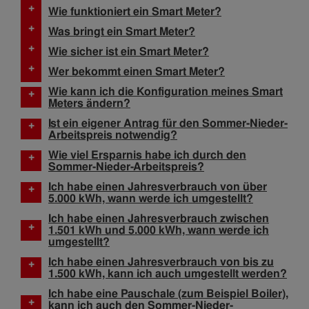
+
Wie funktioniert ein Smart Meter?
+
Was bringt ein Smart Meter?
+
Wie sicher ist ein Smart Meter?
+
Wer bekommt einen Smart Meter?
Wie kann ich die Konfiguration meines Smart
+
Meters ändern?
Ist ein eigener Antrag für den Sommer-Nieder-
+
Arbeitspreis notwendig?
Wie viel Ersparnis habe ich durch den
+
Sommer-Nieder-Arbeitspreis?
Ich habe einen Jahresverbrauch von über
+
5.000 kWh, wann werde ich umgestellt?
Ich habe einen Jahresverbrauch zwischen
+
1.501 kWh und 5.000 kWh, wann werde ich
umgestellt?
Ich habe einen Jahresverbrauch von bis zu
+
1.500 kWh, kann ich auch umgestellt werden?
Ich habe eine Pauschale (zum Beispiel Boiler),
+
kann ich auch den Sommer-Nieder-