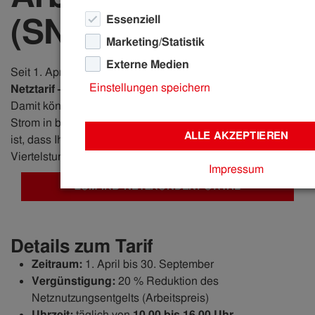
(SNAP)
Essenziell
Marketing/Statistik
Externe Medien
Seit 1. April 2026 gibt es
einen neuen vergünstigten
Einstellungen speichern
Netztarif – der Sommer-Nieder-Arbeitspreis (SNAP)
.
Damit können Sie Ihre Netzkosten senken, wenn Sie
Strom in bestimmten Zeiten nutzen. Voraussetzung dafür
ALLE AKZEPTIEREN
ist, dass Ihr Smart Meter den Stromverbrauch in
Viertelstundenenergiewerten misst und übermittelt.
Impressum
ZUM IKB-NETZKUNDENPORTAL
Details zum Tarif
Zeitraum:
1. April bis 30. September
Vergünstigung:
20 % Reduktion des
Netznutzungsentgelts (Arbeitspreis)
Uhrzeit:
täglich von
10.00 bis 16.00 Uhr