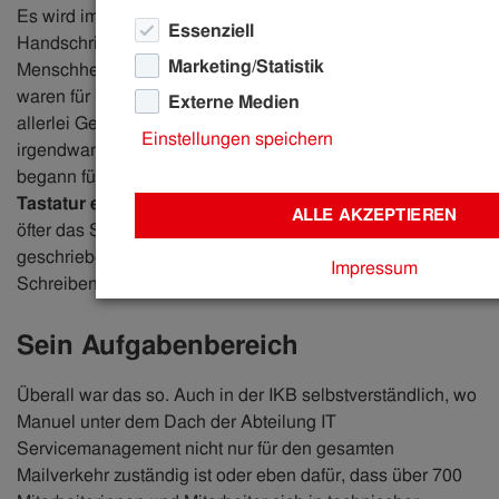
Es wird immer mal wieder beweint, doch es ist halt so. Die
Essenziell
Handschrift, diese große kulturelle Errungenschaft der
Marketing/Statistik
Menschheit, geht verloren. Steintafeln, Papyrus und Papier
waren für richtig lange Zeit die physische Grundlage für
Externe Medien
allerlei Gedanken, Ideen oder Mitteilungen. Doch
Einstellungen speichern
irgendwann vor vergleichsweise nicht allzu langer Zeit
begann für die Handschrift das leise Servus. Tja.
Die
Tastatur ersetzte vielfach den Stift
, das Tippen immer
ALLE AKZEPTIEREN
öfter das Schreiben. 1971 wurde schon die erste E-Mail
geschrieben. Doch erst, als Manuel Egger (30) gerade das
Impressum
Schreiben lernte, setzte die E-Mail zu ihrem Siegeszug an.
Sein Aufgabenbereich
Überall war das so. Auch in der IKB selbstverständlich, wo
Manuel unter dem Dach der Abteilung IT
Servicemanagement nicht nur für den gesamten
Mailverkehr zuständig ist oder eben dafür, dass über 700