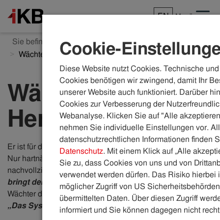
EN
Menü
Sie befinden sich hier:
ikb.at
Karriere
Einblicke
Cookie-Einstellung
Wächter des Herzstücks
Diese Website nutzt Cookies. Technische und 
Cookies benötigen wir zwingend, damit Ihr Be
​Wächter des
unserer Website auch funktioniert. Darüber hi
Cookies zur Verbesserung der Nutzerfreundlic
Herzstücks
Webanalyse. Klicken Sie auf "Alle akzeptieren
nehmen Sie individuelle Einstellungen vor. Al
datenschutzrechtlichen Informationen finden S
​Er ist für den gesamten Mailverkehr der IKB verantwortlich.
Datenschutz
. Mit einem Klick auf „Alle akzept
Nur hartnäckige Briefschreiber können nicht
Sie zu, dass Cookies von uns und von Drittanb
nachvollziehen, was das bedeutet.
„Die Verantwortung
verwendet werden dürfen. Das Risiko hierbei i
bringt den gewissen Kick“
, sagt
Manuel Egger
. Als
möglicher Zugriff von US Sicherheitsbehörden 
Wächter des Herzstückes ist er von einem Ziel getrieben:
übermittelten Daten. Über diesen Zugriff werde
„Das System muss laufen.“
informiert und Sie können dagegen nicht recht