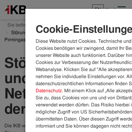
EN
Menü
Sie befinden sich hier:
ikb.at
Presse
Cookie-Einstellung
Störungsbehebung und Netzsanierung in der
Pirmingasse
Diese Website nutzt Cookies. Technische und 
Cookies benötigen wir zwingend, damit Ihr Be
unserer Website auch funktioniert. Darüber hi
Störungsbehebun
Cookies zur Verbesserung der Nutzerfreundlic
Webanalyse. Klicken Sie auf "Alle akzeptieren
und
nehmen Sie individuelle Einstellungen vor. Al
datenschutzrechtlichen Informationen finden S
Netzsanierung in
Datenschutz
. Mit einem Klick auf „Alle akzept
Sie zu, dass Cookies von uns und von Drittanb
der Pirmingasse
verwendet werden dürfen. Das Risiko hierbei i
möglicher Zugriff von US Sicherheitsbehörden 
übermittelten Daten. Über diesen Zugriff werde
Die IKB versorgt die Stadt Innsbruck sicher mit Wasser,
informiert und Sie können dagegen nicht recht