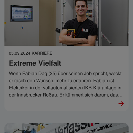
05.09.2024
KARRIERE
Extreme Vielfalt
Wenn Fabian Dag (25) über seinen Job spricht, weckt
er rasch den Wunsch, mehr zu erfahren. Fabian ist
Elektriker in der vollautomatisierten IKB-Kläranlage in
der Innsbrucker Roßau. Er kümmert sich darum, dass
sie rund läuft - rund um die Uhr. „Ohne Elektrik geht da
gar nichts“, sagt er. Das ist der Clou – und seine
Leidenschaft.