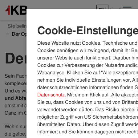
EN
Menü
Sie befinden sich hier:
ikb.at
Karriere
Einblicke
Cookie-Einstellung
Der Optimierer
Diese Website nutzt Cookies. Technische und 
Cookies benötigen wir zwingend, damit Ihr Be
Der Optimierer
unserer Website auch funktioniert. Darüber hi
Cookies zur Verbesserung der Nutzerfreundlic
Webanalyse. Klicken Sie auf "Alle akzeptieren
Sein Fachgebiet ist in allerkürzester Zeit zu einem
nehmen Sie individuelle Einstellungen vor. Al
komplexen, gigantischen Betätigungsfeld angewachsen.
datenschutzrechtlichen Informationen finden S
Und es wächst. Und wächst.
Dustin Klüger
ist
Umwelt-
Datenschutz
. Mit einem Klick auf „Alle akzept
und Abfallberater bei der IKB
. Er weiß: „Die IKB meint es
Sie zu, dass Cookies von uns und von Drittanb
ernst mit der Nachhaltigkeit. Das ist kein Greenwashing.
verwendet werden dürfen. Das Risiko hierbei i
Ganz im Gegenteil.“
möglicher Zugriff von US Sicherheitsbehörden 
übermittelten Daten. Über diesen Zugriff werde
Wohin nun mit dem
Bio-Plastiksack
? Na, wer weiß es? In
informiert und Sie können dagegen nicht recht
die gelbe, in die grüne oder vielleicht doch in die