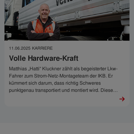
11.06.2025
KARRIERE
Volle Hardware-Kraft
Matthias „Hatti“ Kluckner zählt als begeisterter Lkw-
Fahrer zum Strom-Netz-Montageteam der IKB. Er
kümmert sich darum, dass richtig Schweres
punktgenau transportiert und montiert wird. Diese
grobe Arbeit erfordert auch enorm viel Feingefühl. Seit
Ende März 2025 nutzt Matthias dafür den neuen E-Lkw
der IKB und sagt: „Ich bin hellauf begeistert.“