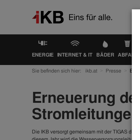
ENERGIE
INTERNET & IT
BÄDER
ABFALL
Sie befinden sich hier:
ikb.at
Presse
Erne
Erneuerung de
Stromleitungen 
Die IKB versorgt gemeinsam mit der TIGAS die St
diesem Jahr wird die Wasserversorgungsleitung,