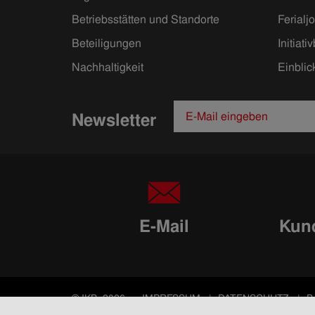
Betriebsstätten und Standorte
Ferialj
Beteiligungen
Initiat
Nachhaltigkeit
Einblic
Newsletter
E-Mail
Kund
© IKB, 2026
IMPRESSUM
DATENSCHUTZ
B