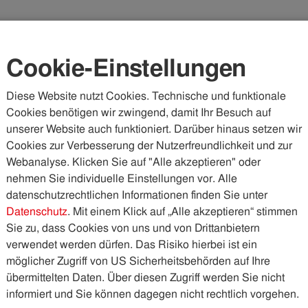
Karriere
Kundenportal
Vorteilswelt
Cookie-Einstellungen
Diese Website nutzt Cookies. Technische und funktionale
Cookies benötigen wir zwingend, damit Ihr Besuch auf
WASSER & ABWASSER
KÄLTE & WÄRME
PHOTOVOLTA
unserer Website auch funktioniert. Darüber hinaus setzen wir
Cookies zur Verbesserung der Nutzerfreundlichkeit und zur
uerung der Wasser- und Stromleitungen in der Falkstraße
Webanalyse. Klicken Sie auf "Alle akzeptieren" oder
nehmen Sie individuelle Einstellungen vor. Alle
datenschutzrechtlichen Informationen finden Sie unter
r Wasser- und
Datenschutz
. Mit einem Klick auf „Alle akzeptieren“ stimmen
Sie zu, dass Cookies von uns und von Drittanbietern
in der Falkstraße
verwendet werden dürfen. Das Risiko hierbei ist ein
möglicher Zugriff von US Sicherheitsbehörden auf Ihre
übermittelten Daten. Über diesen Zugriff werden Sie nicht
adt Innsbruck sicher mit Wasser, Strom und Gas. In
informiert und Sie können dagegen nicht rechtlich vorgehen.
 die Stromleitungen und einzelne Hausanschlüsse der