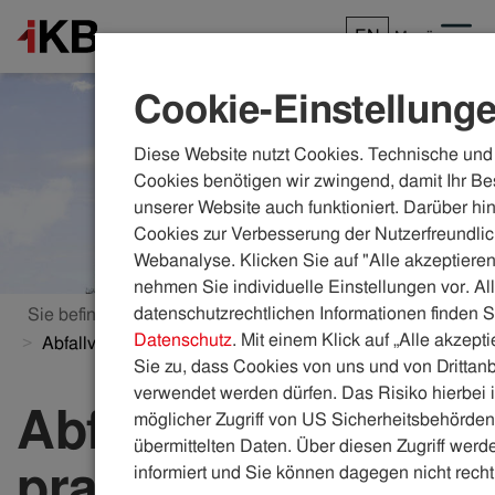
EN
Menü
Cookie-Einstellung
Diese Website nutzt Cookies. Technische und 
Cookies benötigen wir zwingend, damit Ihr Be
unserer Website auch funktioniert. Darüber hi
Cookies zur Verbesserung der Nutzerfreundlic
Webanalyse. Klicken Sie auf "Alle akzeptieren
nehmen Sie individuelle Einstellungen vor. Al
datenschutzrechtlichen Informationen finden S
Sie befinden sich hier:
ikb.at
Themenwelten
Datenschutz
. Mit einem Klick auf „Alle akzept
Abfallvermeidung
Sie zu, dass Cookies von uns und von Drittanb
verwendet werden dürfen. Das Risiko hierbei i
Abfallvermeidung:
möglicher Zugriff von US Sicherheitsbehörden 
übermittelten Daten. Über diesen Zugriff werde
praktische Tipps
informiert und Sie können dagegen nicht recht