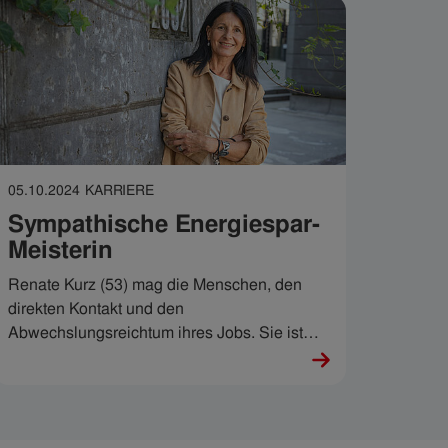
05.10.2024
KARRIERE
Sympathische Energiespar-
Meisterin
Renate Kurz (53) mag die Menschen, den
direkten Kontakt und den
Abwechslungsreichtum ihres Jobs. Sie ist
nicht nur Energieberaterin im IKB-
Kundencenter und weiß genau, wie Strom
gespart und dem Klima Gutes getan werden
kann. Sie ist auch Ansprechpartnerin, wenn