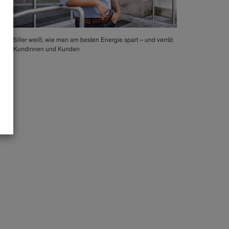
niel Siller weiß, wie man am besten Energie spart – und verrät
 den Kundinnen und Kunden