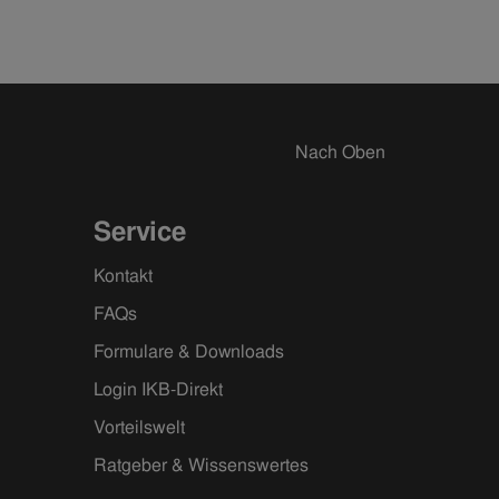
Kund:innen Probleme damit haben, die
Stromrechnung zu bezahlen – und sie sagt:
„Es ist richtig schön, helfen zu können.“
Nach Oben
Service
Kontakt
FAQs
Formulare & Downloads
Login IKB-Direkt
Vorteilswelt
Ratgeber & Wissenswertes