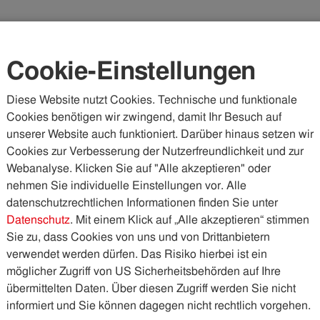
Karriere
Kundenportal
Vorteilswelt
Cookie-Einstellungen
Diese Website nutzt Cookies. Technische und funktionale
Cookies benötigen wir zwingend, damit Ihr Besuch auf
WASSER & ABWASSER
KÄLTE & WÄRME
PHOTOVOLTA
unserer Website auch funktioniert. Darüber hinaus setzen wir
Cookies zur Verbesserung der Nutzerfreundlichkeit und zur
blicke
Findiger​ Strom-Schnäppchen-Jäger
Webanalyse. Klicken Sie auf "Alle akzeptieren" oder
nehmen Sie individuelle Einstellungen vor. Alle
datenschutzrechtlichen Informationen finden Sie unter
m-Schnäppchen-
Datenschutz
. Mit einem Klick auf „Alle akzeptieren“ stimmen
Sie zu, dass Cookies von uns und von Drittanbietern
verwendet werden dürfen. Das Risiko hierbei ist ein
möglicher Zugriff von US Sicherheitsbehörden auf Ihre
übermittelten Daten. Über diesen Zugriff werden Sie nicht
ele Leute wissen gar nicht, wie viel Energie sie sparen
informiert und Sie können dagegen nicht rechtlich vorgehen.
n der Energieberatung der IKB teilt Daniel dieses Wissen