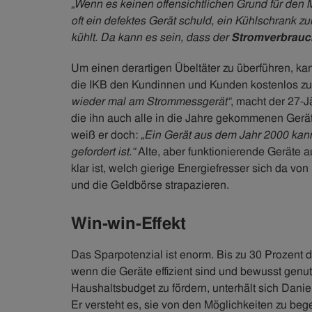
„Wenn es keinen offensichtlichen Grund für den 
oft ein defektes Gerät schuld, ein Kühlschrank z
kühlt. Da kann es sein, dass der
Stromverbrauc
Um einen derartigen Übeltäter zu überführen, ka
die IKB den Kundinnen und Kunden kostenlos zur
wieder mal am Strommessgerät“
, macht der 27-
die ihn auch alle in die Jahre gekommenen Gerät
weiß er doch:
„Ein Gerät aus dem Jahr 2000 kann 
gefordert ist.“
Alte, aber funktionierende Geräte 
klar ist, welch gierige Energiefresser sich da vo
und die Geldbörse strapazieren.
Win-win-Effekt
Das Sparpotenzial ist enorm. Bis zu 30 Prozent 
wenn die Geräte effizient sind und bewusst genu
Haushaltsbudget zu fördern, unterhält sich Daniel
Er versteht es, sie von den Möglichkeiten zu beg