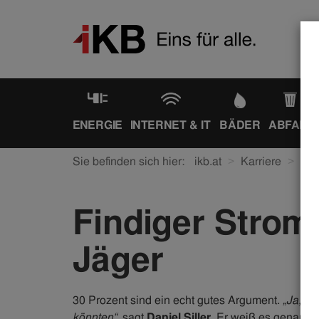
ENERGIE
INTERNET & IT
BÄDER
ABFALL
Sie befinden sich hier:
ikb.at
Karriere
Ein
Findiger​ Stro
Jäger
​30 Prozent sind ein echt gutes Argument.
„Ja, vi
könnten“
, sagt
Daniel Siller
. Er weiß es genau. I